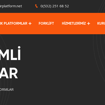
irplatform.net
0(532) 251 68 52
LIK PLATFORMLAR
FORKLİFT
HİZMETLERİMİZ
KUR
MLİ
AR
FORMLAR