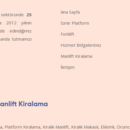
Ana Sayfa
me sektöründe
25
da 2012 yılının
İzmir Platform
de edindiğimiz
Forklift
planda tutmamızı
Hizmet Bölgelerimiz
Manlift Kiralama
İletişim
Manlift Kiralama
a, Platform Kiralama, Kiralık Manlift, Kiralık Makaslı, Eklemli, Örüm