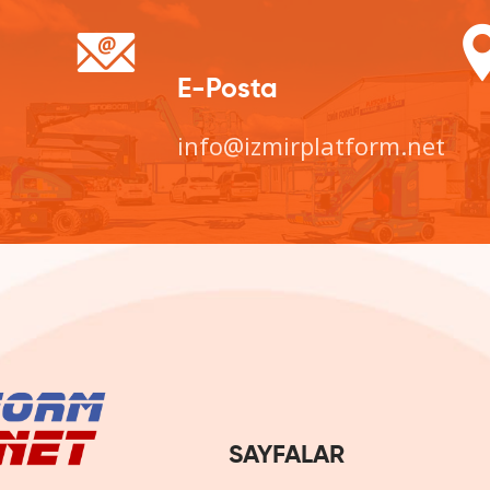
E-Posta
info@izmirplatform.net
SAYFALAR