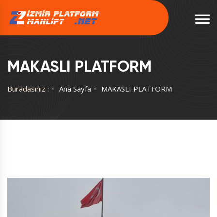
MAKASLI PLATFORM
Buradasınız :
Ana Sayfa
MAKASLI PLATFORM