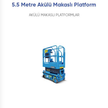
5.5 Metre Akülü Makaslı Platform
AKÜLÜ MAKASLI PLATFORMLAR