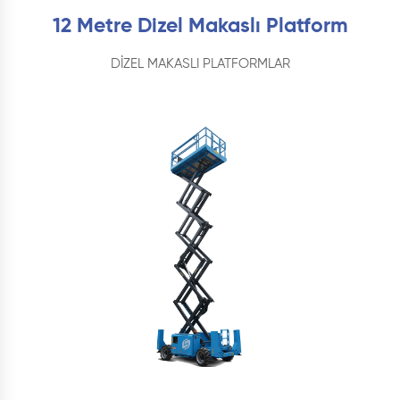
12 Metre Dizel Makaslı Platform
DİZEL MAKASLI PLATFORMLAR