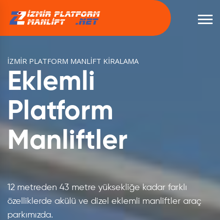
KİRALIK MAKASLI PLATFORMLAR
İZMİR MANLİFT PLATFORM KİRALAMA
İZMİR PLATFORM MANLİFT KİRALAMA
Teleskopik
Eklemli
İZMİR PLATFORM
Manlift Kiralama
Platform
Platform
Manlift
Manliftler
İzmir'de Kiralık Makaslı Manliftler, Platformlar, 5
metreden 20 metreye kadar farklı çalışma
yüksekliğinde akülü, dizel makaslı platform
manliftler.
İzmir'de 50 metre ye kadar farklı çalışma
12 metreden 43 metre yüksekliğe kadar farklı
yüksekliklerinde Teleskopik Manlift, Platformlar
özelliklerde akülü ve dizel eklemli manliftler araç
geniş araç parkımızda.
parkımızda.