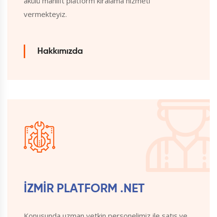
akülü manlift platform kiralama hizmeti
vermekteyiz.
Hakkımızda
İZMİR PLATFORM .NET
Konusunda uzman yetkin personelimiz ile satış ve