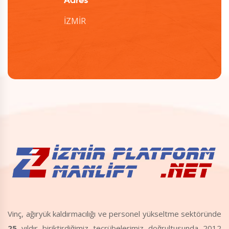
Adres
İZMİR
Vinç, ağıryük kaldırmacılığı ve personel yükseltme sektöründe
25
yıldır biriktirdiğimiz tecrübelerimiz doğrultusunda 2012