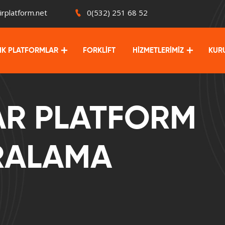
irplatform.net
0(532) 251 68 52
LIK PLATFORMLAR
FORKLİFT
HİZMETLERİMİZ
KUR
R PLATFORM
İRALAMA
Z