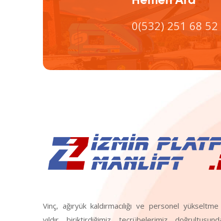
Hemen Ara
0(532) 251 68 52
Vinç, ağıryük kaldırmacılığı ve personel yükselt
yıldır biriktirdiğimiz tecrübelerimiz doğrultusun