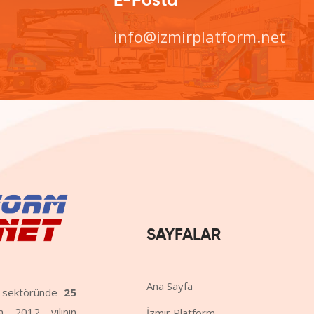
E-Posta
info@izmirplatform.net
SAYFALAR
Ana Sayfa
me sektöründe
25
da 2012 yılının
İzmir Platform