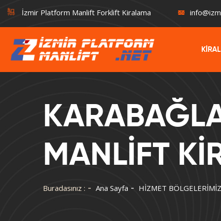
İzmir Platform Manlift Forklift Kiralama
info@izm
KİRA
KARABAĞLA
MANLİFT K
Buradasınız :
Ana Sayfa
HİZMET BÖLGELERİMİ