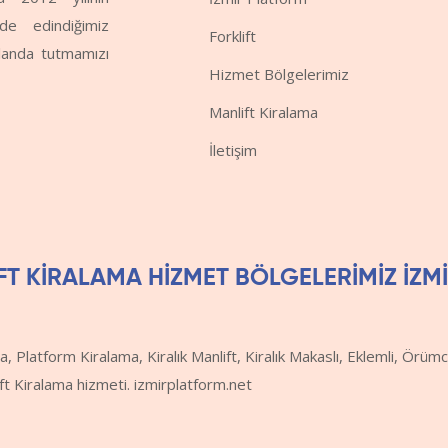
de edindiğimiz
Forklift
planda tutmamızı
Hizmet Bölgelerimiz
Manlift Kiralama
İletişim
 KİRALAMA HİZMET BÖLGELERİMİZ İZM
a, Platform Kiralama, Kiralık Manlift, Kiralık Makaslı, Eklemli, Örüm
ift Kiralama hizmeti. izmirplatform.net