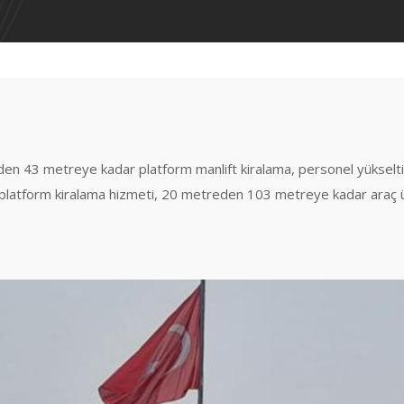
en 43 metreye kadar platform manlift kiralama, personel yükseltici
ir platform kiralama hizmeti, 20 metreden 103 metreye kadar araç ü