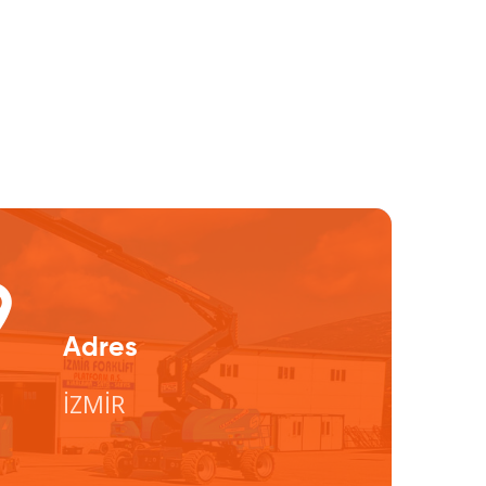
Adres
İZMİR