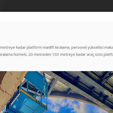
 metreye kadar platform manlift kiralama, personel yükseltici makas
rm kiralama hizmeti, 20 metreden 103 metreye kadar araç üstü platf