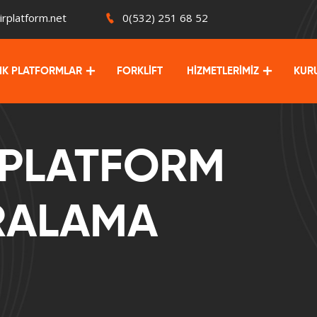
irplatform.net
0(532) 251 68 52
LIK PLATFORMLAR
FORKLİFT
HİZMETLERİMİZ
KUR
İ PLATFORM
İRALAMA
Z