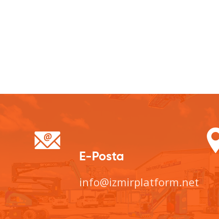
E-Posta
info@izmirplatform.net