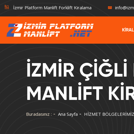
İzmir Platform Manlift Forklift Kiralama
info@izm
KİRA
İZMİR ÇİĞL
MANLİFT K
Buradasınız :
Ana Sayfa
HİZMET BÖLGELERİMİ